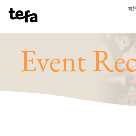
關
Event Re