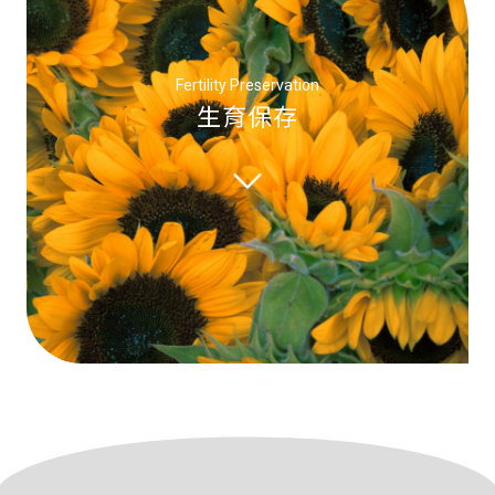
Fertility Preservation
生育保存
解密生殖科技、推廣保存卵子、掌
握未來生育權