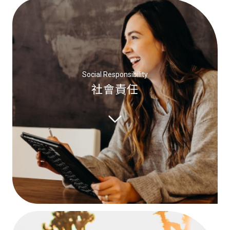
Social Responsibility
社會責任
維護身心靈健康、整合臺灣凍卵資
源並積極回饋社會